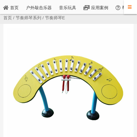
户外敲击乐器
音乐玩具
首页
应用案例
帮助与
首页
/
节奏师琴系列
/ 节奏师琴E