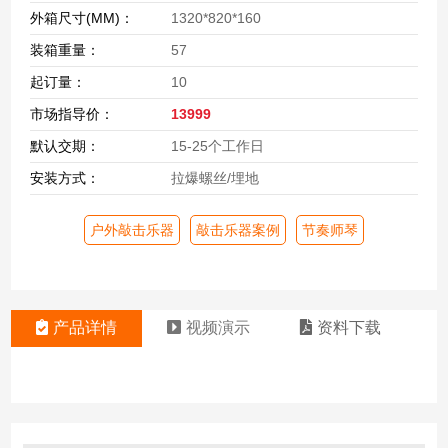
外箱尺寸(MM)：
1320*820*160
装箱重量：
57
起订量：
10
市场指导价：
13999
默认交期：
15-25个工作日
安装方式：
拉爆螺丝/埋地
户外敲击乐器
敲击乐器案例
节奏师琴
产品详情
视频演示
资料下载