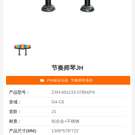
节奏师琴JH
户外敲击乐器
节奏师琴系列
产品型号：
ZXH-601133-07BH(P.K
音域：
G4-C6
音阶：
21
材质：
铝合金+不锈钢
产品尺寸(MM):
1300*578*722