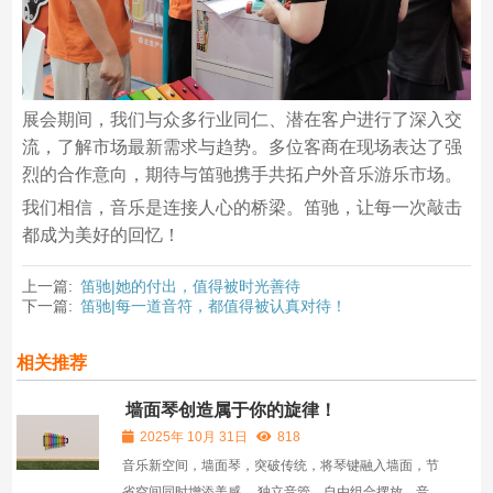
展会期间，我们与众多行业同仁、潜在客户进行了深入交
流，了解市场最新需求与趋势。多位客商在现场表达了强
烈的合作意向，期待与笛驰携手共拓户外音乐游乐市场。
我们相信，音乐是连接人心的桥梁。笛驰，让每一次敲击
都成为美好的回忆！
上一篇:
笛驰|她的付出，值得被时光善待
下一篇:
笛驰|每一道音符，都值得被认真对待！
相关推荐
墙面琴创造属于你的旋律！
2025年 10月 31日
818
音乐新空间，墙面琴，突破传统，将琴键融入墙面，节
省空间同时增添美感。 独立音管，自由组合摆放，音乐