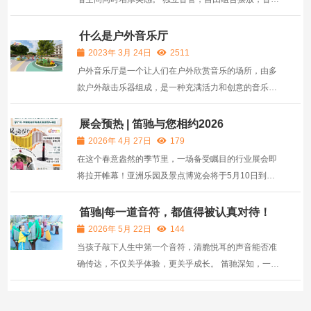
爱好者在移动中享受即兴演奏的乐趣。 采用铝合金和不
锈钢材质，耐用且易于安装，是现代公共空间和家庭装
什么是户外音乐厅
饰的理想选择。 让墙面琴成为您生活的一部分，让音乐
2023年 3月 24日
2511
的魔...
户外音乐厅是一个让人们在户外欣赏音乐的场所，由多
款户外敲击乐器组成，是一种充满活力和创意的音乐演
出形式。户外敲击乐器是一款新型、不限制年龄和场地
的乐器，它的出现为户外音乐演出注入了新的活力和魅
展会预热 | 笛驰与您相约2026
力。 在户外音乐厅中，不同的户外敲击乐器组合成独特
2026年 4月 27日
179
的音乐...
在这个春意盎然的季节里，一场备受瞩目的行业展会即
将拉开帷幕！亚洲乐园及景点博览会将于5月10日到5
月12日在广州琶洲的会展中心盛大举办。 笛驰
DEATS，专注户外音乐玩具与敲击乐器十余年。ISO
笛驰|每一道音符，都值得被认真对待！
9001质量管理体系认证，从原材料到成品，每一步都
2026年 5月 22日
144
有人盯着。耐高温低温...
当孩子敲下人生中第一个音符，清脆悦耳的声音能否准
确传达，不仅关乎体验，更关乎成长。 笛驰深知，一把
好的敲击乐器，发出的声音必须是"对的"。这意味着，
每一个音阶都要精准，每一声敲击都要纯净，每一个共